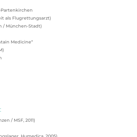
h-Partenkirchen
t als Flugrettungsarzt)
en / München-Stadt)
ntain Medicine“
M)
n
:
zen / MSF, 2011)
ngslager, Humedica, 2005)