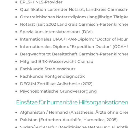
EPLS- / NLS-Provider
Qualifikation Leitender Notarzt, Landkreis Garmisc
Österreichisches Notarztdiplom (langjährige Tätigkei
Notarzt (seit 2002 Landkreis Garmisch-Partenkirch
Spezialkurs Intensivtransport (DIVI)
Internationales UIAA / IKAR-Diplom: “Doctor of Mou
Internationales Diplom: “Expedition Doctor” (ÖGAH
Bergwachtarzt Bereitschaft Garmisch-Partenkirche
Mitglied BRK-Wasserwacht Grainau
Fachkunde Strahlenschutz
Fachkunde Röntgendiagnostik
DEGUM Zertifikat Anästhesie (2012)
Psychosomatische Grundversorgung
Einsätze für humanitäre Hilfsorganisationen
Afghanistan / Helmand (Anästhesie, Ärzte ohne Gren
Pakistan (Erdbeben-Akuthilfe, Humedica, 2005)
Sudan/Süd-Darfur (Medizinische Betreuung Flüchtli